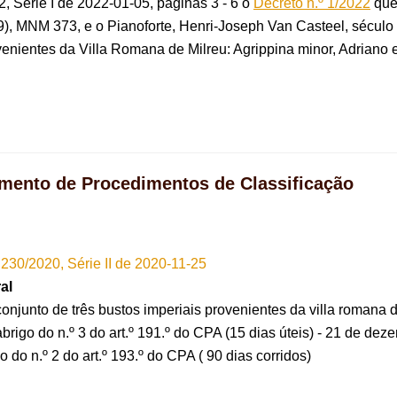
2, Série I de 2022-01-05, páginas 3 - 6 o
Decreto n.º 1/2022
que 
89), MNM 373, e o Pianoforte, Henri-Joseph Van Casteel, sécul
ovenientes da Villa Romana de Milreu: Agrippina minor, Adriano
mento de Procedimentos de Classificação
 230/2020, Série II de 2020-11-25
al
onjunto de três bustos imperiais provenientes da villa romana d
igo do n.º 3 do art.º 191.º do CPA (15 dias úteis) - 21 de de
do n.º 2 do art.º 193.º do CPA ( 90 dias corridos)