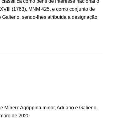
classifica como bens de interesse nacional o
o XVIII (1763), MNM 425, e como conjunto de
 e Galieno, sendo-lhes atribuída a designação
e Milreu: Agrippina minor, Adriano e Galieno.
zembro de 2020