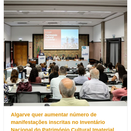
portuguesa contemporânea, afirmando-se como uma voz de
referência no espaço lusófono e internacional. A sua escrita,
profundamente humanista, tem sabido interpretar os grandes
desafios do nosso tempo, cruzando memória, identidade,
liberdade e transformação social, sem nunca perder a ligação às
raízes que a viram nascer.
Para o Algarve, este reconhecimento assume um significado
particularmente especial. A atribuição do Prémio Camões
celebra uma autora cuja obra transporta, de forma subtil e
universal, marcas da paisagem, da cultura e das vivências do
sul do país, projetando o território muito para além das suas
fronteiras geográficas. É também o reconhecimento da
capacidade que a região tem de gerar talento, pensamento
crítico e criação artística de excelência.
Algarve quer aumentar número de
manifestações inscritas no Inventário
A cultura constitui um dos pilares do desenvolvimento regional,
Nacional do Património Cultural Imaterial