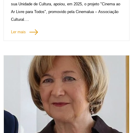
sua Unidade de Cultura, apoiou, em 2025, o projeto "Cinema ao
Ar Livre para Todos", promovido pela Cinemalua – Associação
Cultural.
Ler mais
Entre 2019 e 2025, o projeto percorreu 12.972 km, passou por
mais de 56 localidades, realizou 337 sessões e reuniu mais de
15 mil espectadores, consolidando uma rede itinerante de
exibição cinematográfica no Algarve.
Em 2026, a Cinemalua voltou a candidatar-se aos Protocolos de
Cooperação Cultural da CCDR Algarve, com o projeto
Almadrava, dando continuidade ao seu trabalho de valorização e
democratização do acesso à cultura.
A iniciativa leva a sétima arte a praças, ruas e jardins de
aldeias, vilas e cidades algarvias, promovendo o acesso à
cultura e aproximando o cinema de comunidades com menor