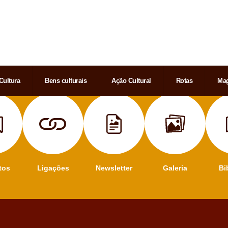
Cultura
Bens culturais
Ação Cultural
Rotas
Mag
tos
Ligações
Newsletter
Galeria
Bi