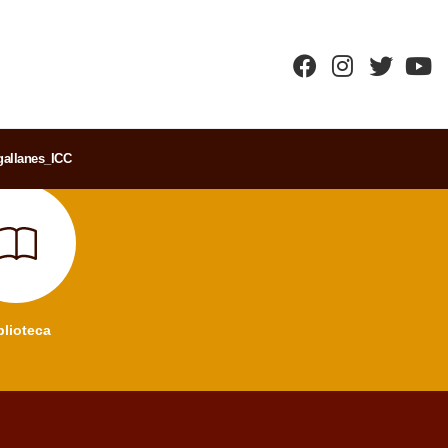
allanes_ICC
blioteca