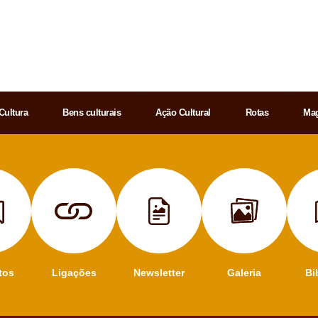
Cultura
Bens culturais
Ação Cultural
Rotas
Mag
tos
Ligações
Newsletter
Galeria
Bi