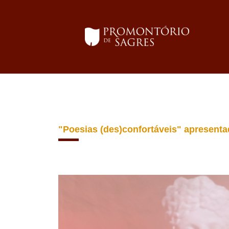
"Poesias (des)confortáveis" apresenta