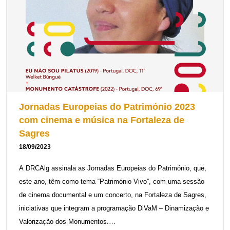
Património Cultural (PC); Produção e Criação Artística e Cultural
(PCAC); e Governança.
No eixo do PC, os objetivos centram-se na promoção da
salvaguarda, valorização e dinamização deste património, de
modo a estimular o hábito de visita aos monumentos,
promovendo o conhecimento e a sua valorização.
Relativamente à PCAC, a DRCAlg é responsável pelo programa
Jornadas Europeias do Património 2023
de apoio à criação artística e cultural atribuído a atividades
com cinema e música na Fortaleza de
culturais, não profissionais.
Sagres
18/09/2023
Assegurar a continuidade do processo de modernização
administrativa, reforçar procedimentos de boas práticas na
A DRCAlg assinala as Jornadas Europeias do Património, que,
comunicação e monitorizar o grau de satisfação dos visitantes
este ano, têm como tema “Património Vivo”, com uma sessão
são os objetivos do eixo relativo à Governança.
de cinema documental e um concerto, na Fortaleza de Sagres,
iniciativas que integram a programação DiVaM – Dinamização e
De acordo com os princípios orientadores tanto do Plano
Valorização dos Monumentos.