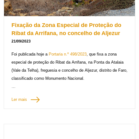
Fixação da Zona Especial de Proteção do
Ribat da Arrifana, no concelho de Aljezur
21/09/2023
Foi publicada hoje a
Portaria n.º 498/2023
, que fixa a zona
especial de proteção do Ribat da Arrifana, na Ponta da Atalaia
(Vale da Telha), freguesia e concelho de Aljezur, distrito de Faro,
classificado como Monumento Nacional.
O complexo arquitetónico do Ribat da Arrifana, fundado em
Ler mais
cerca de 1130 pelo mestre sufi Ibn Qasi, suposto aliado de Dom
Afonso Henriques, constitui o mais notável conjunto religioso
islâmico do ocidente da Península Ibérica, com antecedentes
nas pequenas mesquitas dos desertos do Levante. Os
testemunhos arqueológicos permitem o reconhecimento de um