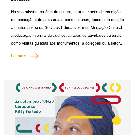
O referido diploma define uma zona especial de proteção que
Na sua missão, na área da cultura, está a criação de condições
reconhece as notáveis características do local e a particular
de mediação e de acesso aos bens culturais, tendo esta direção
relação entre o sítio e a sua envolvente natural,
atribuído aos seus Serviços Educativos e de Mediação Cultural
correspondendo, em grande parte, à base da arriba da Ponta da
a educação informal de adultos, através de atividades culturais,
Atalaia e zonas adjacentes, respeitando a existência dos limites
como visitas guiadas aos monumentos, a coleções ou a setores
claramente referenciáveis no terreno.
específicos dos monumentos, ateliês, oficinas, seminários
Ler mais
temáticos e ainda pela produção de edições e instrumentos
Crédito fotográfico: Lénea Andrade DRCAlg
didáticos, destinados a passar conhecimento do património
cultural ao maior número possível de pessoas.
A acreditação da DRCAlg, em fevereiro de 2023, na sequência
de uma candidatura, vem permitir que os trabalhadores que
desempenham funções nos seus monumentos possam
desenvolver, melhorar e inovar as suas competências
profissionais, tendo por base os três eixos da estratégia da
Direção Regional definidos para este projeto, designadamente: