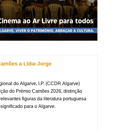
Camões a Lídia Jorge
onal do Algarve, I.P. (CCDR Algarve)
ibuição do Prémio Camões 2026, distinção
levantes figuras da literatura portuguesa
significado para o Algarve.
Jorge construiu uma das mais marcantes
mando-se como uma voz de referência no