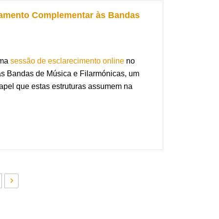
teratura portuguesa e enaltece o Algarve,
ciamento Complementar às Bandas
uma
sessão de esclarecimento online
no
às Bandas de Música e Filarmónicas, um
apel que estas estruturas assumem na
 de Financiamento Complementar às
lho.