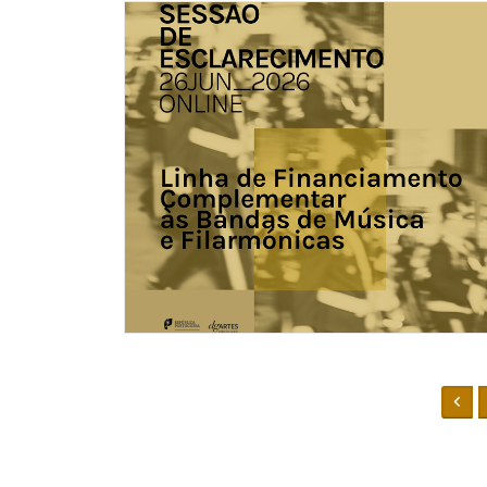
I.P., Joaquim Brandão Pires, Primeiro Sec
representação da Rede de Museus do Algar
Algarve, I.P. com a responsabilidade na áre
O Presidente da CCDR Algarve destacou a
manifestações algarvias inscritas no Inventá
defendendo igualmente uma maior eficácia 
comunidades. Já o Vice-presidente da CCDR
sublinhou a necessidade de reforçar o trab
forma de potenciar novos processos de inve
Ao longo dos dois dias foram debatidos te
inventariação e salvaguarda do património c
experiências e boas práticas associadas a m
Nacional, como a Dieta Mediterrânica, o C
Procissão de Nossa Senhora dos Navegante
Monchique. O segundo dia foi dedicado à ide
envolvendo municípios, associações e comun