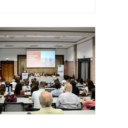
undamente humanista, tem sabido interpretar
ia, identidade, liberdade e transformação
iram nascer.
ficado particularmente especial. A
obra transporta, de forma subtil e
ias do sul do país, projetando o território
 também o reconhecimento da capacidade
e criação artística de excelência.
 regional, reforçando a identidade coletiva,
materiais e imateriais dos territórios.
a um exemplo maior do contributo que a
Algarve enquanto região de conhecimento e
ue hoje lhe é prestada por todo o país e