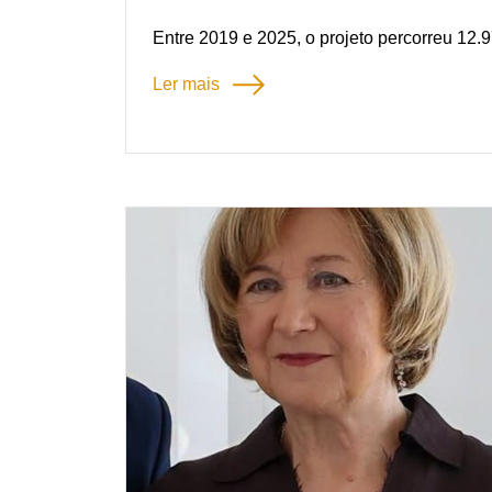
Entre 2019 e 2025, o projeto percorreu 12.
337 sessões e reuniu mais de 15 mil espec
Ler mais
exibição cinematográfica no Algarve.
Em 2026, a Cinemalua voltou a candidatar
Algarve, com o projeto Almadrava, dando co
democratização do acesso à cultura.
A iniciativa leva a sétima arte a praças, rua
promovendo o acesso à cultura e aproxim
cultural.
Pode ler o artigo completo na revista
Algarv
financiados no encarte “
Viver o Património,