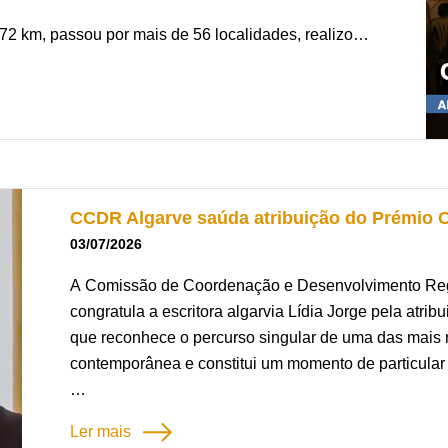
972 km, passou por mais de 56 localidades, realizou
tadores, consolidando uma rede itinerante de
-se aos Protocolos de Cooperação Cultural da CCDR
ntinuidade ao seu trabalho de valorização e
CCDR Algarve saúda atribuição do Prémio 
s e jardins de aldeias, vilas e cidades algarvias,
03/07/2026
ando o cinema de comunidades com menor oferta
A Comissão de Coordenação e Desenvolvimento Regi
congratula a escritora algarvia Lídia Jorge pela atr
que reconhece o percurso singular de uma das mais re
e Informativo
e conhecer outros projetos culturais
contemporânea e constitui um momento de particular 
 Abraçar a Cultura
”.
Natural de Boliqueime, no concelho de Loulé, Lídia 
Ler mais
obras da literatura portuguesa contemporânea, afir