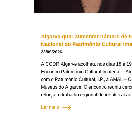
Algarve quer aumentar número de ma
Nacional do Património Cultural Ima
23/06/2026
A CCDR Algarve acolheu, nos dias 18 e 19 
Encontro Património Cultural Imaterial – Al
com o Património Cultural, I.P., a AMAL –
Museus do Algarve. O encontro reuniu cerca
reforçar o trabalho regional de identificaç
salvaguarda do património cultural imaterial
Ler mais
A sessão de abertura contou com a interve
Algarve, I.P., Paulo Duarte, Diretor do Dep