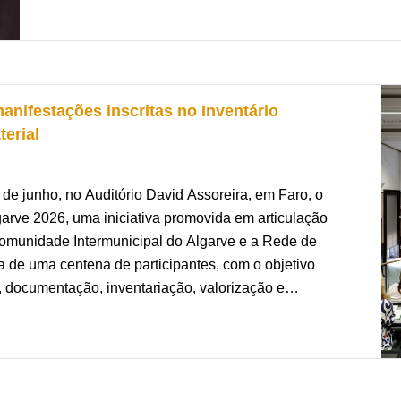
espaço lusófono e internacional. A sua escrita, prof
os grandes desafios do nosso tempo, cruzando memór
social, sem nunca perder a ligação às raízes que a v
nifestações inscritas no Inventário
Para o Algarve, este reconhecimento assume um signi
terial
atribuição do Prémio Camões celebra uma autora cuja 
universal, marcas da paisagem, da cultura e das vivênc
muito para além das suas fronteiras geográficas. É
de junho, no Auditório David Assoreira, em Faro, o
que a região tem de gerar talento, pensamento crítico 
garve 2026, uma iniciativa promovida em articulação
 Comunidade Intermunicipal do Algarve e a Rede de
A cultura constitui um dos pilares do desenvolvimento
 de uma centena de participantes, com o objetivo
promovendo a coesão social e valorizando os recursos 
ão, documentação, inventariação, valorização e
Neste contexto, o percurso de Lídia Jorge represent
 algarvio.
criação literária pode oferecer para a afirmação do 
criatividade.
nção de José Apolinário, Presidente da CCDR
artamento de Bens Culturais do Património Cultural,
A CCDR Algarve associa-se, por isso, à homenagem q