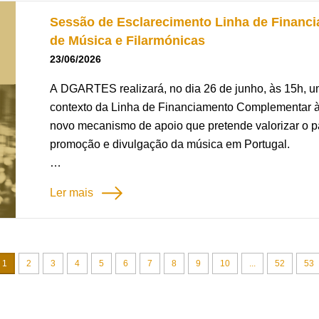
retário da AMAL, Catarina Oliveira, da CM VRSA, em
felicita Lídia Jorge por esta distinção, que honra a li
Sessão de Esclarecimento Linha de Finan
ve e Bruno Inácio, Vice-presidente da CCDR
inspirando as gerações presentes e futuras.
de Música e Filarmónicas
a da cultura.
23/06/2026
 importância de aumentar o número de
A DGARTES realizará, no dia 26 de junho, às 15h, 
rio Nacional do Património Cultural Imaterial,
contexto da Linha de Financiamento Complementar 
e proximidade dos processos de inventariação às
novo mecanismo de apoio que pretende valorizar o p
 Algarve com o pelouro da Cultura, Bruno Inácio,
promoção e divulgação da música em Portugal.
alho em rede entre entidades regionais e locais, como
ntariação e valorização do património.
O prazo para apresentação de candidaturas à Linha
Ler mais
Bandas de Música e Filarmónicas decorre até 3 de ju
mas relacionados com a identificação, documentação,
ultural imaterial, tendo sido apresentadas
Mais informação no
link
.
anifestações algarvias já inscritas no Inventário
ulto a Nossa Senhora da Piedade (Mãe Soberana), a
1
2
3
4
5
6
7
8
9
10
...
52
53
Guia Prático sobre a Linha de Apoio
s da Ilha da Culatra e o Bolo de Tacho de
ntificação de potenciais projetos de inventariação,
Guia Prático de Candidatura
idades locais. Foi reforçada a ideia de que o