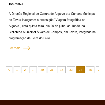
16/07/2023
A programação do DiVaM – Dinamização e Valorização dos
A Direção Regional de Cultura do Algarve e a Câmara Municipal
Monumentos – com o tema “Patrimónios (des)confortáveis ”
de Tavira inauguram a exposição "Viagem fotográfica ao
está disponível aqui.
Algarve", esta quinta-feira, dia 20 de julho, às 18h30, na
Biblioteca Municipal Álvaro de Campos, em Tavira, integrada na
programação da Feira do Livro.
17 junho 2023
Ler mais
José Saramago, na sua obra “Viagem a Portugal”, de 1981,
percorreu vários concelhos do Algarve e visitou alguns dos
locais mais emblemáticos da região. Passados mais de 40
anos, os locais visitados pelo Prémio Nobel deram o mote para
1
2
...
30
31
32
33
34
35
36
o projeto "Viagem fotográfica ao Algarve", da Associação 1/4
Escuro - Associação de Fotógrafos Amadores de Vila Real de
Santo António, em parceria com o Taller Municipal de Fotografía
de Lepe (Espanha), com o apoio da DRCAlg.