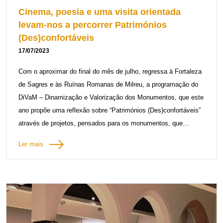
Cinema, poesia e uma visita orientada
levam-nos a percorrer Patrimónios
(Des)confortáveis
17/07/2023
Com o aproximar do final do mês de julho, regressa à Fortaleza
de Sagres e às Ruínas Romanas de Milreu, a programação do
DiVaM – Dinamização e Valorização dos Monumentos, que este
ano propõe uma reflexão sobre “Patrimónios (Des)confortáveis”
através de projetos, pensados para os monumentos, que
abordam esta temática com várias linguagens artísticas.
Ler mais
A Fortaleza de Sagres irá receber a 3ª sessão do ciclo de
cinema “Libertar a Memória”, promovido pelo Cineclube de Faro,
no sábado, dia 22 de julho, pelas 17h30.
Esta sessão conta com a curadoria de Luca Argel, que