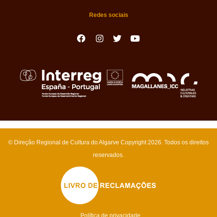
a fotografia de Silves e com a edição das restantes fotografias
Redes sociais
selecionadas para a exposição.
A exposição “Viagem Fotográfica ao Algarve” já passou por Vila
Real de Santo António, Castro Marim, Lepe (Espanha) e Olhão,
e irá percorrer a totalidade dos concelhos que integram a “Rota
Literária Saramago no Algarve”.
A exposição vai estar patente ao público até dia 31 de julho de
2023.
© Direção Regional de Cultura do Algarve Copyright 2026
. Todos os direitos
Este projeto foi apoiado pela Direção Regional de Cultura do
reservados.
Algarve.
19 julho 2023
Política de privacidade