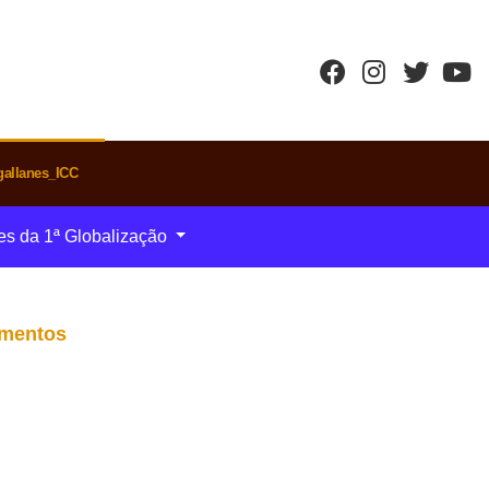
allanes_ICC
es da 1ª Globalização
imentos