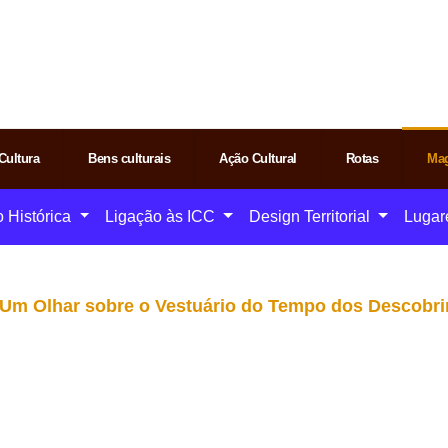
Cultura
Bens culturais
Ação Cultural
Rotas
Mag
o Histórica
Ligação às ICC
Design Territorial
Lugar
te: Um Olhar sobre o Vestuário do Tempo dos Descobr