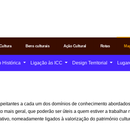
Cultura
Bens culturais
Ação Cultural
Rotas
Mag
o Histórica
Ligação às ICC
Design Territorial
Lugar
speitantes a cada um dos domínios de conhecimento abordados 
ais geral, que poderão ser úteis a quem estiver a trabalhar na
ativo, nomeadamente ligados à valorização do património cultur