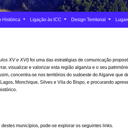
o Histórica
Ligação às ICC
Design Territorial
Lugar
culos XV e XVI)
foi uma das estratégias de comunicação propost
rar, visualizar e valorizar esta região algarvia e o seu patrim
assim, concentra-se nos territórios do sudoeste do Algarve qu
agos, Monchique, Silves e Vila do Bispo, e procurando apresent
istórico.
 destes municípios, pode-se explorar os seguintes links.